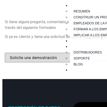
SOLUCIONES
RESUMEN
CONSTRUIR UN PR
Si tiene alguna pregunta, comentario o desea saber cómo Lu
EMPLEADOS DE LA 
través del siguiente formulario.
FORMAR A LOS EM
IMPLICAR A LOS E
Si ya es cliente y tiene una solicitud de asistencia, puede p
PLANES
RECURSOS
DISTRIBUIDORES
SOPORTE
BLOG
ACERCA DE