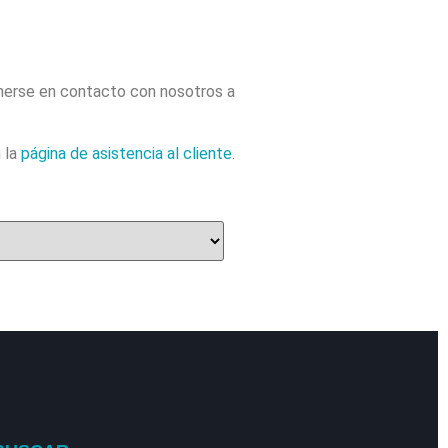
onerse en contacto con nosotros a
n la
página de asistencia al cliente
.