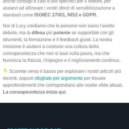
anche consigli e casi d'uso specifici per il settore, per
aiutarvi ad allineare i vostri sforzi di sensibilizzazione a
standard come
ISO/IEC 27001, NIS2 e GDPR
.
Noi di Lucy crediamo che le persone non siano l'anello
debole, ma la
difesa
più
potente
se supportate con gli
strumenti, la formazione e il feedback giusti. La nostra
missione è aiutarvi a costruire una cultura della
consapevolezza che non si basi sulla paura, ma che
favorisca la
fiducia, l'impegno e il miglioramento continuo
.
Scorrete verso il basso per esplorare i nostri articoli più
recenti, oppure
sfogliate per argomento
per trovare
approfondimenti che corrispondano alle vostre sfide attuali.
La consapevolezza inizia qui.