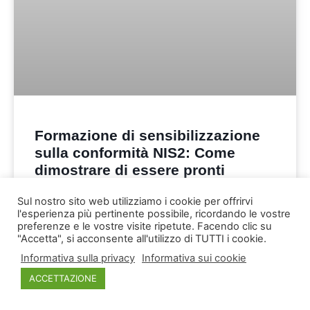
Formazione di sensibilizzazione
sulla conformità NIS2: Come
dimostrare di essere pronti
Sul nostro sito web utilizziamo i cookie per offrirvi
CONTINUA A LEGGERE "
l'esperienza più pertinente possibile, ricordando le vostre
preferenze e le vostre visite ripetute. Facendo clic su
"Accetta", si acconsente all'utilizzo di TUTTI i cookie.
15 ottobre 2025
Nessun commento
Informativa sulla privacy
Informativa sui cookie
ACCETTAZIONE
ARTICOLO